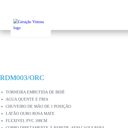
Sk
to
ma
co
RDM003/ORC
TORNEIRA EMBUTIDA DE BIDÉ
AGUA QUENTE E FRIA
CHUVEIRO DE MÃO DE 1 POSIÇÃO
LATÃO OURO ROSA MATE
FLEXIVEL PVC 100CM
CORPO DIRETAMENTE À PAREDE, SEM CAIXA PARA