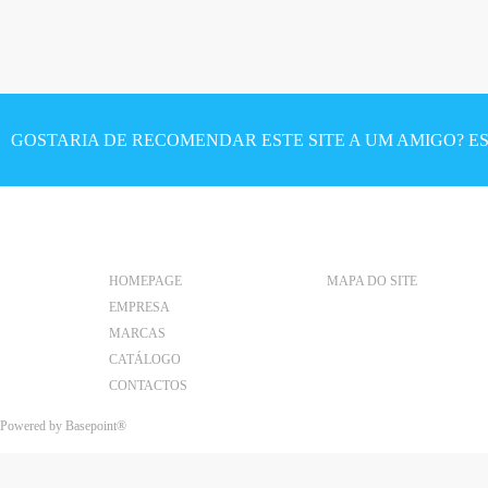
P
á
g
i
GOSTARIA DE RECOMENDAR ESTE SITE A UM AMIGO? ES
n
a
s
HOMEPAGE
MAPA DO SITE
EMPRESA
MARCAS
CATÁLOGO
CONTACTOS
Powered by
Basepoint®