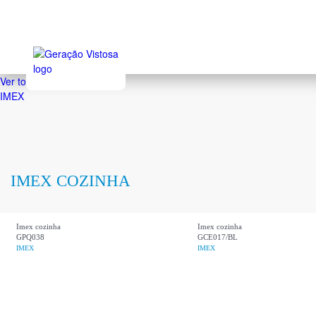
Sk
to
ma
co
Ver todas as marcas
IMEX
IMEX COZINHA
Imex cozinha
Imex cozinha
GPQ038
GCE017/BL
IMEX
IMEX