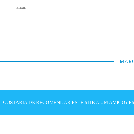
e
e
m
m
a
a
i
i
l
l
MARC
GOSTARIA DE RECOMENDAR ESTE SITE A UM AMIGO? ES