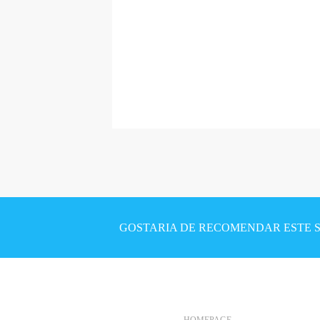
P
á
g
i
GOSTARIA DE RECOMENDAR ESTE SI
n
a
s