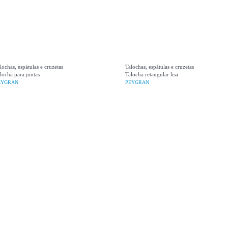
lochas, espátulas e cruzetas
Talochas, espátulas e cruzetas
locha para juntas
Talocha retangular lisa
EYGRAN
PEYGRAN