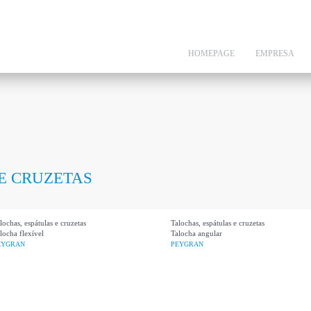
Skip
to
main
HOMEPAGE
EMPRESA
content
E CRUZETAS
lochas, espátulas e cruzetas
Talochas, espátulas e cruzetas
locha flexível
Talocha angular
EYGRAN
PEYGRAN