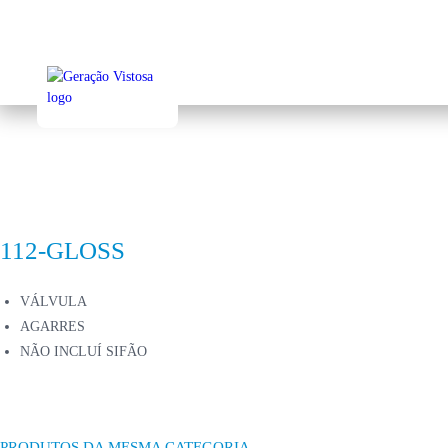
Sk
to
ma
co
112-GLOSS
VÁLVULA
AGARRES
NÃO INCLUÍ SIFÃO
PRODUTOS DA MESMA CATEGORIA