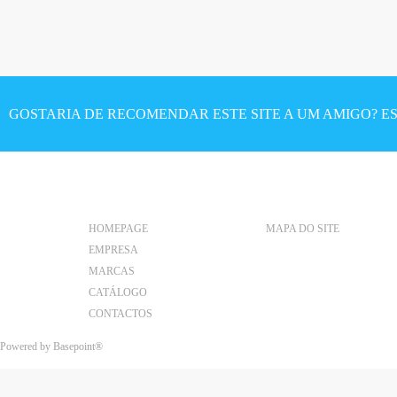
P
á
g
i
GOSTARIA DE RECOMENDAR ESTE SITE A UM AMIGO? ES
n
a
s
HOMEPAGE
MAPA DO SITE
EMPRESA
MARCAS
CATÁLOGO
CONTACTOS
Powered by
Basepoint®