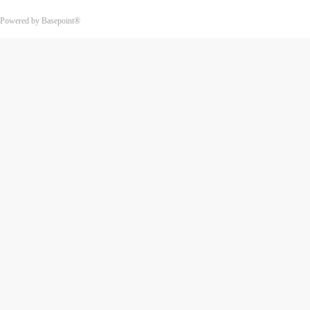
Powered by
Basepoint®