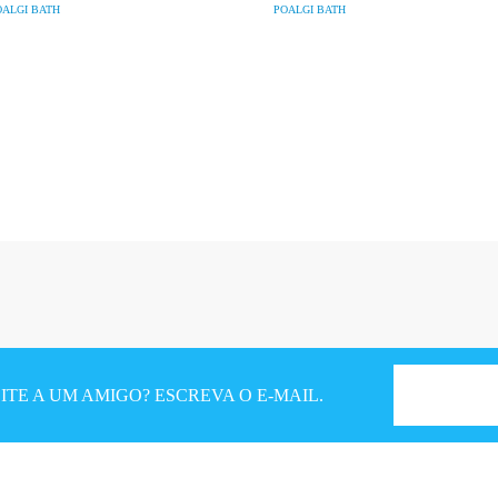
OALGI BATH
POALGI BATH
TE A UM AMIGO? ESCREVA O E-MAIL.