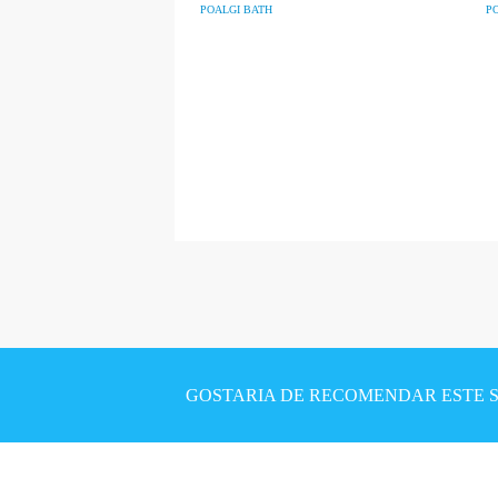
POALGI BATH
P
P
á
g
i
GOSTARIA DE RECOMENDAR ESTE SI
n
a