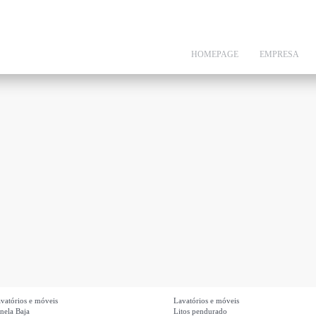
Skip
to
main
HOMEPAGE
EMPRESA
content
vatórios e móveis
Lavatórios e móveis
nela Baja
Litos pendurado