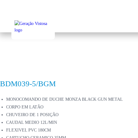
Sk
to
ma
co
BDM039-5/BGM
MONOCOMANDO DE DUCHE MONZA BLACK GUN METAL
CORPO EM LATÃO
CHUVEIRO DE 1 POSIÇÃO
CAUDAL MEDIO 12L/MIN
FLEXIVEL PVC 180CM
CARTUCHO CERAMICO 35MM